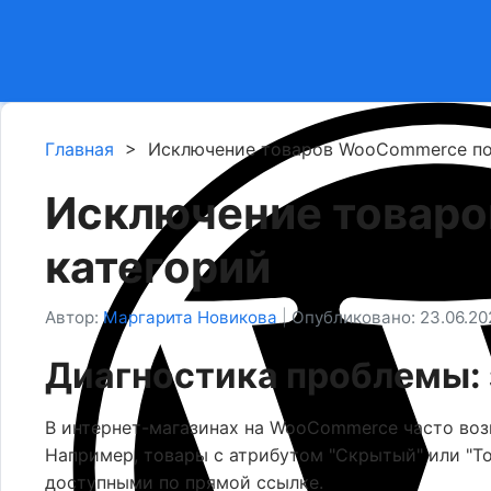
Главная
>
Исключение товаров WooCommerce по 
Исключение товаро
категорий
Автор:
Маргарита Новикова
|
Опубликовано: 23.06.20
Диагностика проблемы: 
В интернет-магазинах на WooCommerce часто возн
Например, товары с атрибутом "Скрытый" или "То
доступными по прямой ссылке.