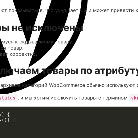
ют показываться, что ухудшает UX и может привести к
ары не исключены
емуся к скрываемому товару.
ся товар.
ает корректно.
лючаем товары по атрибуту 
и архивов категорий WooCommerce обычно используют
, и мы хотим исключить товары с термином
status
sk
) {

()) {
