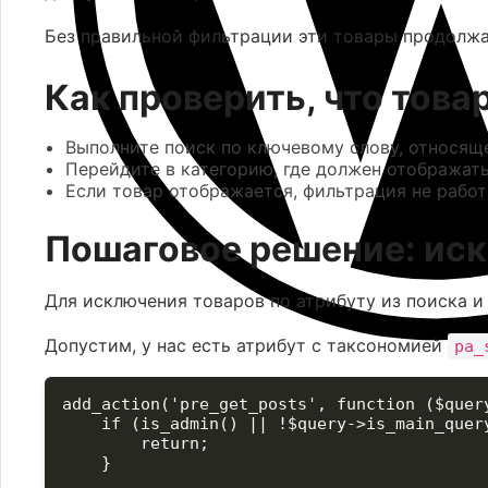
Без правильной фильтрации эти товары продолжа
Как проверить, что тов
Выполните поиск по ключевому слову, относящ
Перейдите в категорию, где должен отображать
Если товар отображается, фильтрация не работ
Пошаговое решение: иск
Для исключения товаров по атрибуту из поиска 
Допустим, у нас есть атрибут с таксономией
pa_
add_action('pre_get_posts', function ($query
    if (is_admin() || !$query->is_main_query
        return;

    }
