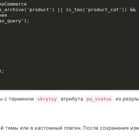
oCommerce

e_archive('product') || is_tax('product_cat')) && !
ия

x_query');

;

ры с термином
атрибута
из резуль
skrytyy
pa_status
й темы или в кастомный плагин. После сохранения изм