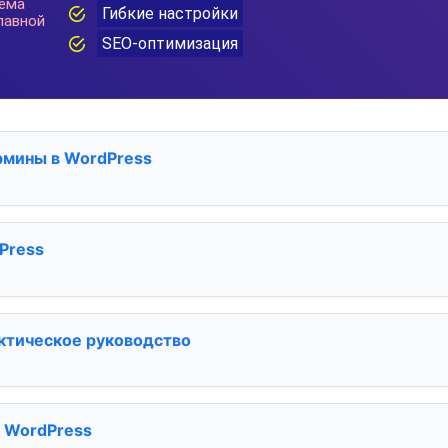
рмины в WordPress
Press
актическое руководство
в WordPress