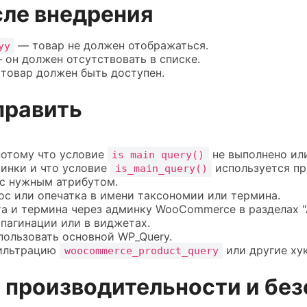
сле внедрения
— товар не должен отображаться.
yy
 он должен отсутствовать в списке.
товар должен быть доступен.
править
потому что условие
не выполнено или
is_main_query()
минки и что условие
используется пр
is_main_query()
 с нужным атрибутом.
с или опечатка в имени таксономии или термина.
а и термина через админку WooCommerce в разделах "
пагинации или в виджетах.
пользовать основной WP_Query.
фильтрацию
или другие ху
woocommerce_product_query
 производительности и бе