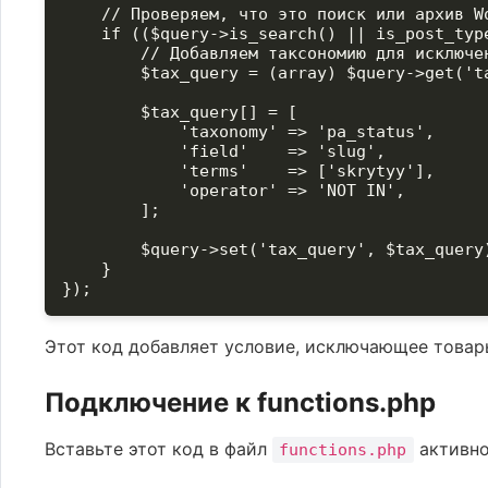
    // Проверяем, что это поиск или архив Wo
    if (($query->is_search() || is_post_typ
        // Добавляем таксономию для исключен
        $tax_query = (array) $query->get('ta
        $tax_query[] = [

            'taxonomy' => 'pa_status',

            'field'    => 'slug',

            'terms'    => ['skrytyy'],

            'operator' => 'NOT IN',

        ];

        $query->set('tax_query', $tax_query)
    }

});
Этот код добавляет условие, исключающее това
Подключение к functions.php
Вставьте этот код в файл
активно
functions.php