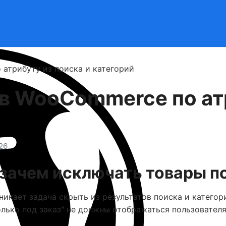
WPReg
атрибуту из поиска и категорий
в WooCommerce по атр
26
зачем исключать товары п
икает задача скрыть из результатов поиска и катего
лько под заказ" не должны отображаться пользователя