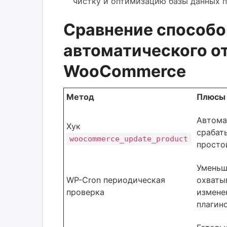
чистку и оптимизацию базы данных 
Сравнение способо
автоматического о
WooCommerce
Метод
Плюсы
Автома
Хук
срабат
woocommerce_update_product
просто
Уменьш
WP-Cron периодическая
охваты
проверка
измене
плагин