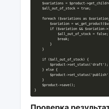
    $variations = $product->get_children();

    $all_out_of_stock = true;

    foreach ($variations as $variation_id) {

        $variation = wc_get_product($variation_id);

        if ($variation && $variation->is_in_stock()) {

            $all_out_of_stock = false;

            break;

        }

    }

    if ($all_out_of_stock) {

        $product->set_status('draft');

    } else {

        $product->set_status('publish');

    }

    $product->save();

}
Проверка результа