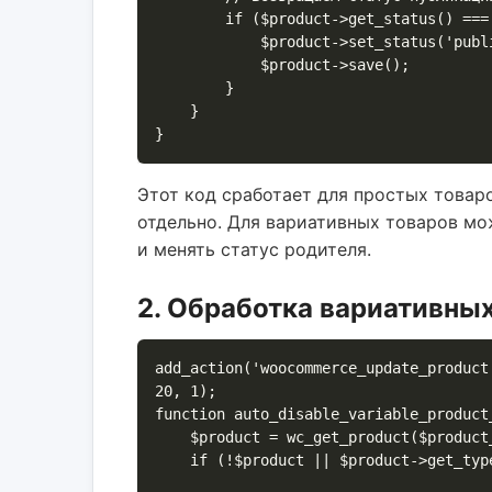
        if ($product->get_status() === 'draft') {

            $product->set_status('publish');

            $product->save();

        }

    }

}
Этот код сработает для простых товар
отдельно. Для вариативных товаров мо
и менять статус родителя.
2. Обработка вариативны
add_action('woocommerce_update_product
20, 1);

function auto_disable_variable_product
    $product = wc_get_product($product_id);

    if (!$product || $product->get_type() !== 'variable') return;
