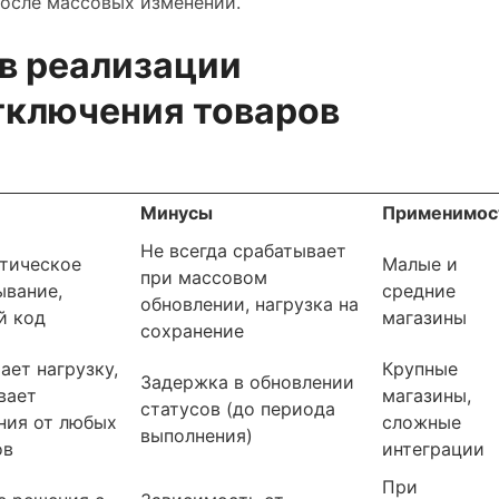
после массовых изменений.
в реализации
тключения товаров
Минусы
Применимос
Не всегда срабатывает
тическое
Малые и
при массовом
ывание,
средние
обновлении, нагрузка на
й код
магазины
сохранение
ает нагрузку,
Крупные
Задержка в обновлении
вает
магазины,
статусов (до периода
ния от любых
сложные
выполнения)
ов
интеграции
При