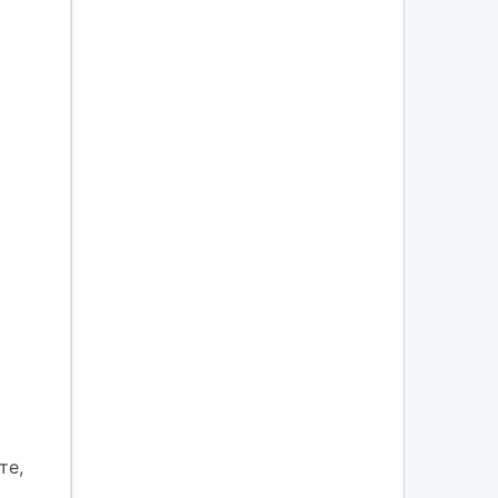
т
те,