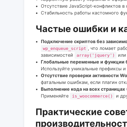
Отсутствие JavaScript-конфликтов в 
Стабильность работы кастомного фун
Частые ошибки и ка
Подключение скриптов без зависим
, что ломает ра
wp_enqueue_script
зависимостей
или 
array('jquery')
Глобальные переменные и функции 
Используйте уникальные префиксы и 
Отсутствие проверки активности 
фатальным ошибкам, если плагин от
Выполнение кода на всех страницах
Применяйте
и дру
is_woocommerce()
Практические сове
производительнос