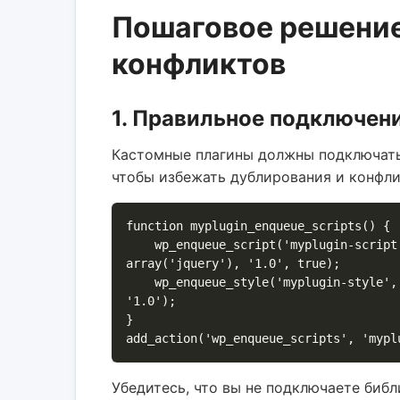
Пошаговое решени
конфликтов
1. Правильное подключени
Кастомные плагины должны подключать
чтобы избежать дублирования и конфли
function myplugin_enqueue_scripts() {

    wp_enqueue_script('myplugin-script', plugin_dir_url(__FILE__) . 'js/myplugin.js', 
array('jquery'), '1.0', true);

    wp_enqueue_style('myplugin-style', plugin_dir_url(__FILE__) . 'css/myplugin.css', array(), 
'1.0');

}

Убедитесь, что вы не подключаете биб