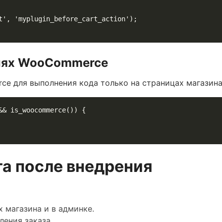
виях WooCommerce
e для выполнения кода только на страницах магазина
& is_woocommerce()) {

та после внедрения
 магазина и в админке.
ения заказа.