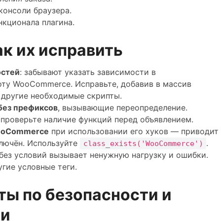
консоли браузера.
кционала плагина.
к их исправить
остей
: забывают указать зависимости в
боту WooCommerce. Исправьте, добавив в массив
другие необходимые скрипты.
без префиксов
, вызывающие переопределение.
проверьте наличие функций перед объявлением.
WooCommerce
при использовании его хуков — приводит
ключён. Используйте
.
class_exists('WooCommerce')
без условий вызывает ненужную нагрузку и ошибки.
гие условные теги.
ты по безопасности и
ти