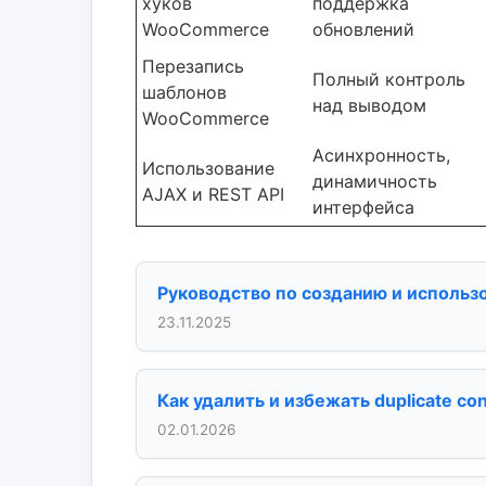
хуков
поддержка
WooCommerce
обновлений
Перезапись
Полный контроль
шаблонов
над выводом
WooCommerce
Асинхронность,
Использование
динамичность
AJAX и REST API
интерфейса
Руководство по созданию и использ
23.11.2025
Как удалить и избежать duplicate co
02.01.2026