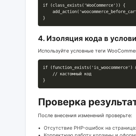
if (class_exists('WooCommerce')) {

    add_action('woocommerce_before_cart', 'myplugin_before_cart_action');

4. Изоляция кода в усло
Используйте условные теги WooCommerc
if (function_exists('is_woocommerce') &
    // кастомный код

Проверка результа
После внесения изменений проверьте:
Отсутствие PHP-ошибок на страницах
Корректную работу корзины и оформл