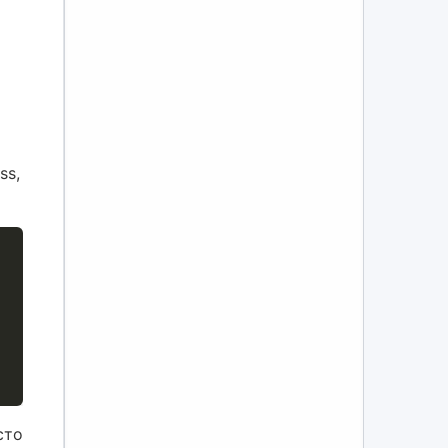
ss,
сто