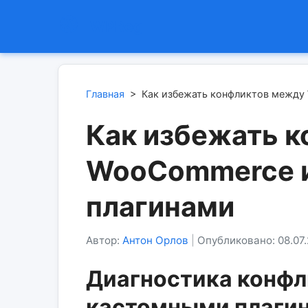
WPReg
Главная
>
Как избежать конфликтов между
Как избежать 
WooCommerce 
плагинами
Автор:
Антон Орлов
|
Опубликовано: 08.07
Диагностика конф
кастомными плаги