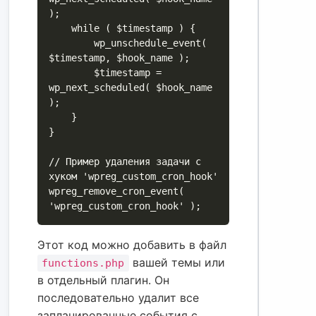
);

    while ( $timestamp ) {

        wp_unschedule_event( 
$timestamp, $hook_name );

        $timestamp = 
wp_next_scheduled( $hook_name 
);

    }

}

// Пример удаления задачи с 
хуком 'wpreg_custom_cron_hook'

wpreg_remove_cron_event( 
Этот код можно добавить в файл
вашей темы или
functions.php
в отдельный плагин. Он
последовательно удалит все
запланированные события с