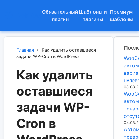
Обязательный
Шаблоны и
Премиум
WPReg
плагин
плагины
шаблоны
После
Главная
>
Как удалить оставшиеся
задачи WP-Cron в WordPress
WooCo
автом
Как удалить
вариа
нулев
оставшиеся
08.08.
WooC
автом
задачи WP-
товар
отсут
Cron в
04.08.
Автом
товар