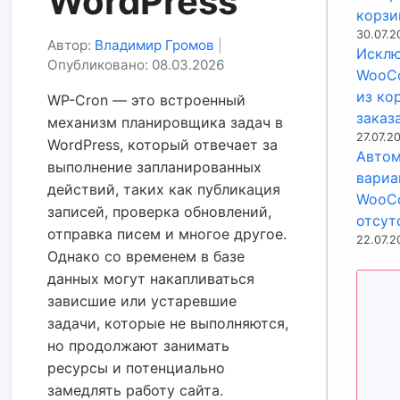
WordPress
корзи
30.07.2
Автор:
Владимир Громов
|
Исклю
Опубликовано: 08.03.2026
WooCo
из ко
WP-Cron — это встроенный
заказ
механизм планировщика задач в
27.07.2
WordPress, который отвечает за
Автом
выполнение запланированных
вариа
действий, таких как публикация
WooC
записей, проверка обновлений,
отсут
отправка писем и многое другое.
22.07.2
Однако со временем в базе
данных могут накапливаться
зависшие или устаревшие
задачи, которые не выполняются,
но продолжают занимать
ресурсы и потенциально
замедлять работу сайта.