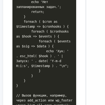
        echo 'Нет 
запланированных задач.';

        return;

    }

    foreach ( $cron as 
$timestamp => $cronhooks ) {

        foreach ( $cronhooks 
as $hook => $events ) {

            foreach ( $events 
as $sig => $data ) {

                echo 'Хук: ' 
. esc_html( $hook ) . ' | 
Запуск: ' . date( 'Y-m-d 
H:i:s', $timestamp ) . "\n";

            }

        }

    }

}

// Вызов функции, например, 
через add_action или wp_footer
