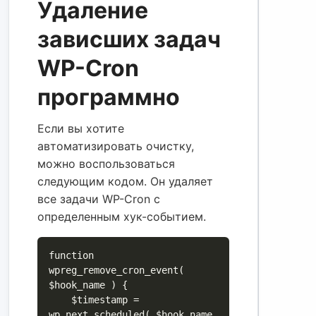
Удаление
зависших задач
WP-Cron
программно
Если вы хотите
автоматизировать очистку,
можно воспользоваться
следующим кодом. Он удаляет
все задачи WP-Cron с
определенным хук-событием.
function 
wpreg_remove_cron_event( 
$hook_name ) {

    $timestamp = 
wp_next_scheduled( $hook_name 