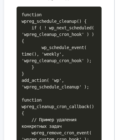
function 
wpreg_schedule_cleanup() {

    if ( ! wp_next_scheduled( 
'wpreg_cleanup_cron_hook' ) ) 
{

        wp_schedule_event( 
time(), 'weekly', 
'wpreg_cleanup_cron_hook' );

    }

}

add_action( 'wp', 
'wpreg_schedule_cleanup' );

function 
wpreg_cleanup_cron_callback() 
{

    // Пример удаления 
конкретных задач

    wpreg_remove_cron_event( 
'wpreg_custom_cron_hook' );
